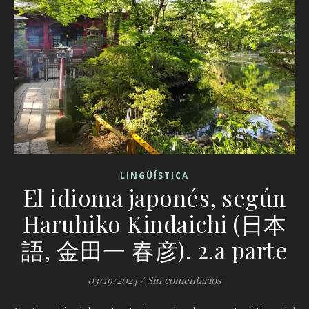
LINGÜÍSTICA
El idioma japonés, según
Haruhiko Kindaichi (日本
語, 金田一 春彦). 2.a parte
03/19/2024
/
Sin comentarios