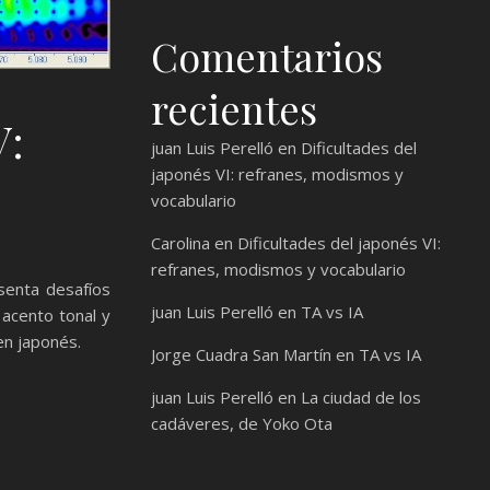
Comentarios
recientes
V:
juan Luis Perelló
en
Dificultades del
japonés VI: refranes, modismos y
vocabulario
Carolina
en
Dificultades del japonés VI:
refranes, modismos y vocabulario
esenta desafíos
juan Luis Perelló
en
TA vs IA
 acento tonal y
en japonés.
Jorge Cuadra San Martín
en
TA vs IA
juan Luis Perelló
en
La ciudad de los
cadáveres, de Yoko Ota