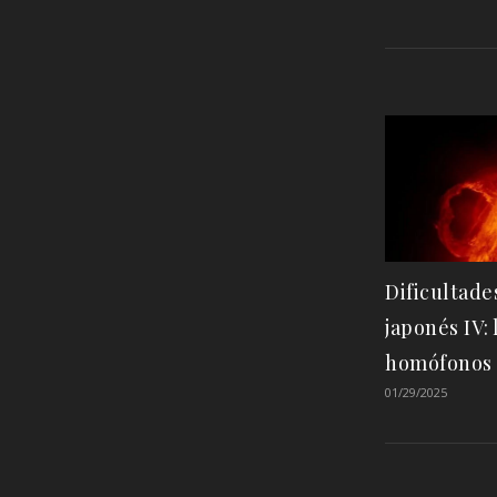
Dificultade
japonés IV: 
homófonos
01/29/2025