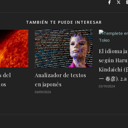
TAMBIÉN TE PUEDE INTERESAR
El idioma j
según Haru
Kindaichi
s del
Analizador de textos
一 春彦). 2.a
los
en japonés
03/19/2024
06/09/2026