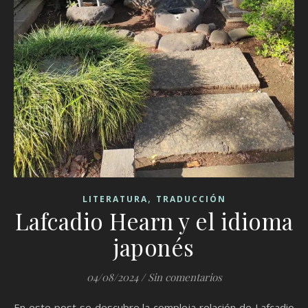
,
LITERATURA
TRADUCCIÓN
Lafcadio Hearn y el idioma
japonés
04/08/2024
/
Sin comentarios
En este post se descubre la compleja relación de Lafcadio