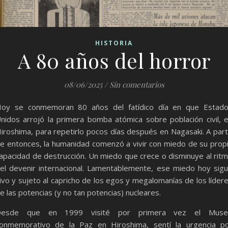
HISTORIA
A 80 años del horror
08/06/2025
/
Sin comentarios
oy se conmemoran 80 años del fatídico día en que Estad
nidos arrojó la primera bomba atómica sobre población civil, 
iroshima, para repetirlo pocos días después en Nagasaki. A part
e entonces, la humanidad comenzó a vivir con miedo de su prop
apacidad de destrucción. Un miedo que crece o disminuye al rit
el devenir internacional. Lamentablemente, ese miedo hoy sig
ivo y sujeto al capricho de los egos y megalomanías de los líder
e las potencias (y no tan potencias) nucleares.
Desde que en 1999 visité por primera vez el Muse
onmemorativo de la Paz en Hiroshima, sentí la urgencia p