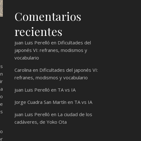
Comentarios
recientes
juan Luis Perelló
en
Dificultades del
japonés VI: refranes, modismos y
vocabulario
os
Carolina
en
Dificultades del japonés VI:
en
refranes, modismos y vocabulario
ir
ia
juan Luis Perelló
en
TA vs IA
mo
Jorge Cuadra San Martín
en
TA vs IA
ue
es
juan Luis Perelló
en
La ciudad de los
cadáveres, de Yoko Ota
o
or