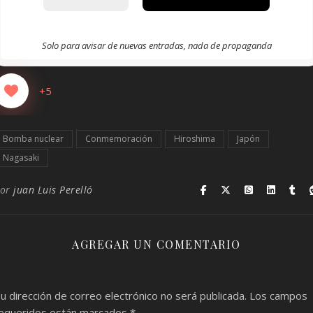
Solo para avisar de nuevas entradas, nada de propaganda
+5
Bomba nuclear
Conmemoración
Hiroshima
Japón
Nagasaki
Por
juan Luis Perelló
AGREGAR UN COMENTARIO
u dirección de correo electrónico no será publicada.
Los campos
equeridos están marcados
*