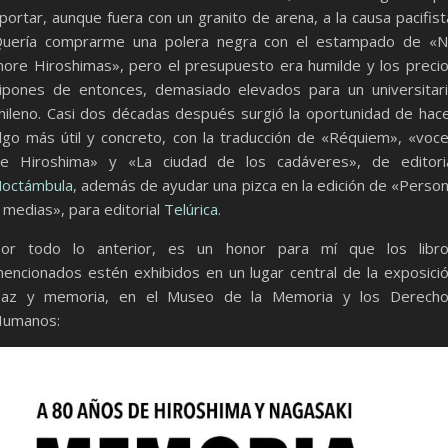
portar, aunque fuera con un granito de arena, a la causa pacifist
uería comprarme una polera negra con el estampado de «
ore Hiroshimas», pero el presupuesto era humilde y los preci
ipones de entonces, demasiado elevados para un universitar
hileno. Casi dos décadas después surgió la oportunidad de hac
lgo más útil y concreto, con la traducción de «Réquiem», «voc
e Hiroshima» y «La ciudad de los cadáveres», de editori
octámbula
, además de ayudar una pizca en la edición de «Perso
 medias», para editorial
Telúrica
.
or todo lo anterior, es un honor para mí que los libr
encionados estén exhibidos en un lugar central de la exposici
az y memoria, en el Museo de la Memoria y los Derech
umanos: