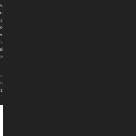
a.
No
os
io
er
es
al
na
os
ón
os